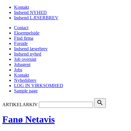
Kontakt
Indsend NYHED
Indsend LÆSERBREV
Contact
Eksempelside
Find firma
Forside
Indsend læserbrev
Indsend nyhed
Job oversigt
Jobagent
Jobs
Kontakt
Nyhedsbrev
LOG IN VIRKSOMHED
Sample page
search
ARTIKELARKIV
Fanø Netavis