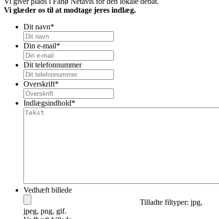
Vi giver plads i Fanø Netavis for den lokale debat.
Vi glæder os til at modtage jeres indlæg.
Dit navn
*
Din e-mail
*
Dit telefonnummer
Overskrift
*
Indlægsindhold
*
Vedhæft billede
Tilladte filtyper: jpg,
jpeg, png, gif.