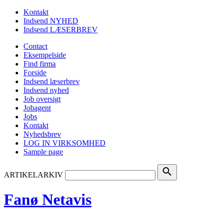
Kontakt
Indsend NYHED
Indsend LÆSERBREV
Contact
Eksempelside
Find firma
Forside
Indsend læserbrev
Indsend nyhed
Job oversigt
Jobagent
Jobs
Kontakt
Nyhedsbrev
LOG IN VIRKSOMHED
Sample page
search
ARTIKELARKIV
Fanø Netavis