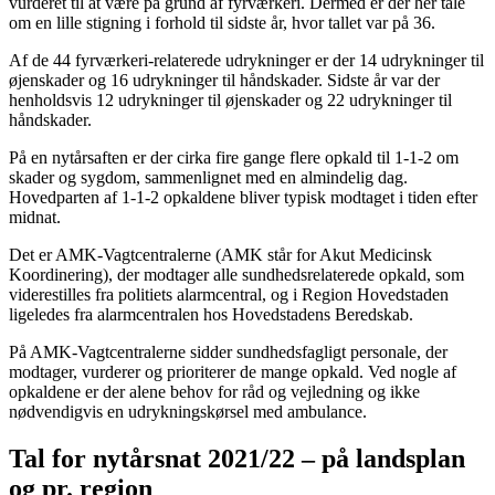
vurderet til at være på grund af fyrværkeri. Dermed er der her tale
om en lille stigning i forhold til sidste år, hvor tallet var på 36.
Af de 44 fyrværkeri-relaterede udrykninger er der 14 udrykninger til
øjenskader og 16 udrykninger til håndskader. Sidste år var der
henholdsvis 12 udrykninger til øjenskader og 22 udrykninger til
håndskader.
På en nytårsaften er der cirka fire gange flere opkald til 1-1-2 om
skader og sygdom, sammenlignet med en almindelig dag.
Hovedparten af 1-1-2 opkaldene bliver typisk modtaget i tiden efter
midnat.
Det er AMK-Vagtcentralerne (AMK står for Akut Medicinsk
Koordinering), der modtager alle sundhedsrelaterede opkald, som
viderestilles fra politiets alarmcentral, og i Region Hovedstaden
ligeledes fra alarmcentralen hos Hovedstadens Beredskab.
På AMK-Vagtcentralerne sidder sundhedsfagligt personale, der
modtager, vurderer og prioriterer de mange opkald. Ved nogle af
opkaldene er der alene behov for råd og vejledning og ikke
nødvendigvis en udrykningskørsel med ambulance.
Tal for nytårsnat 2021/22 – på landsplan
og pr. region