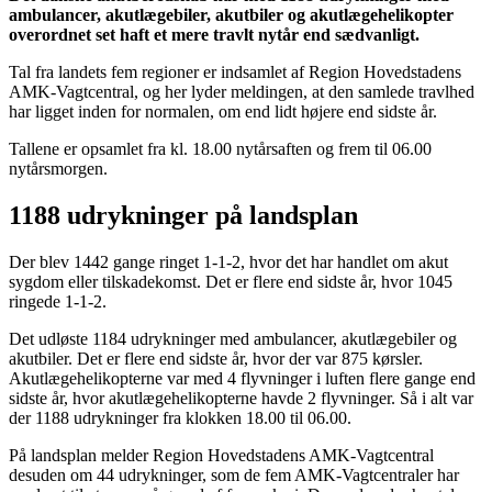
ambulancer, akutlægebiler, akutbiler og akutlægehelikopter
overordnet set haft et mere travlt nytår end sædvanligt.
Tal fra landets fem regioner er indsamlet af Region Hovedstadens
AMK-Vagtcentral, og her lyder meldingen, at den samlede travlhed
har ligget inden for normalen, om end lidt højere end sidste år.
Tallene er opsamlet fra kl. 18.00 nytårsaften og frem til 06.00
nytårsmorgen.
1188 udrykninger på landsplan
Der blev 1442 gange ringet 1-1-2, hvor det har handlet om akut
sygdom eller tilskadekomst. Det er flere end sidste år, hvor 1045
ringede 1-1-2.
Det udløste 1184 udrykninger med ambulancer, akutlægebiler og
akutbiler. Det er flere end sidste år, hvor der var 875 kørsler.
Akutlægehelikopterne var med 4 flyvninger i luften flere gange end
sidste år, hvor akutlægehelikopterne havde 2 flyvninger. Så i alt var
der 1188 udrykninger fra klokken 18.00 til 06.00.
På landsplan melder Region Hovedstadens AMK-Vagtcentral
desuden om 44 udrykninger, som de fem AMK-Vagtcentraler har